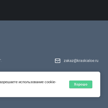
.
zakaz@kraskialoe.ru
разрешаете использование cookie-
Хорошо
new
kraskialoe.ru —
создание интернет-магазина
, веб-студия
Мегагрупп