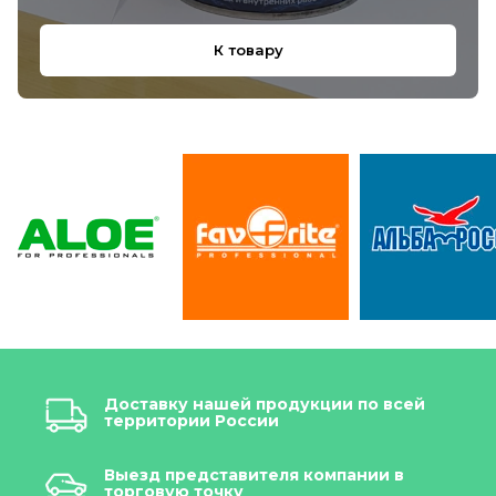
К товару
Доставку нашей продукции по всей
территории России
Выезд представителя компании в
торговую точку