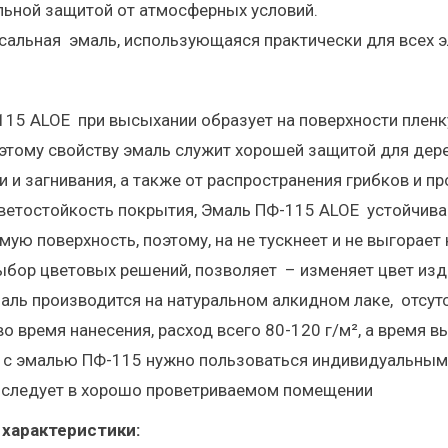
льной защитой от атмосферных условий.
сальная эмаль, использующаяся практически для всех э
15 ALOE при высыхании образует на поверхности пленку,
этому свойству эмаль служит хорошей защитой для дер
и и загнивания, а также от распространения грибков и
етостойкость покрытия, Эмаль ПФ-115 ALOE устойчива 
ую поверхность, поэтому, на не тускнеет и не выгорает
бор цветовых решений, позволяет – изменяет цвет изде
маль производится на натуральном алкидном лаке, отсут
во время нанесения, расход всего 80-120 г/м², а время в
 с эмалью ПФ-115 нужно пользоваться индивидуальными
ь следует в хорошо проветриваемом помещении
характеристики: