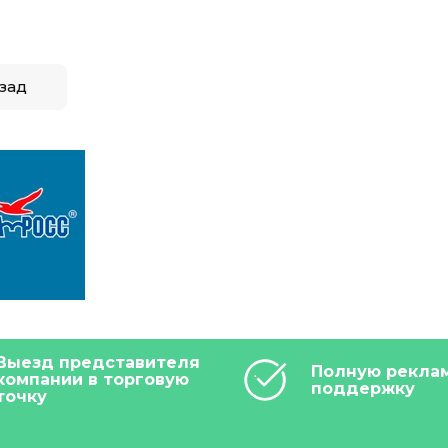
зад
Выезд представителя
Полную рекла
компании в торговую
поддержку
точку