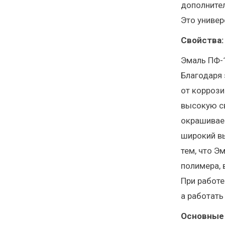
дополните
Это универ
Свойства:
Эмаль ПФ-1
Благодаря 
от коррози
высокую св
окрашиваем
широкий вы
тем, что Э
полимера, 
При работе
а работат
Основные 