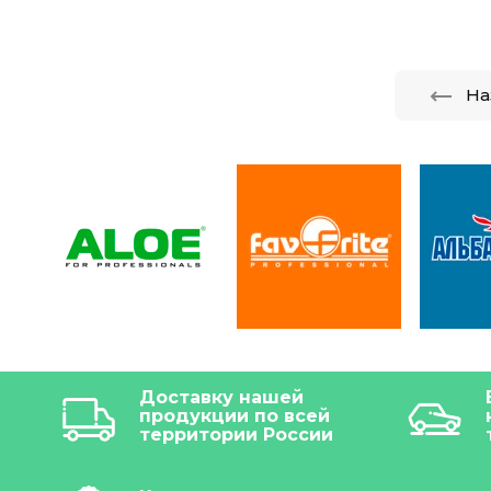
На
Доставку нашей
продукции по всей
территории России