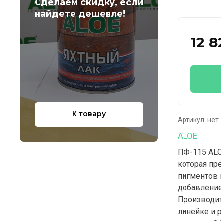
Сделаем скидку, если
найдете дешевле!
12 8
К товару
Артикул:
нет
ALOE
ПФ-115 ALO
которая пр
пигментов 
добавление
Производит
линейке и 