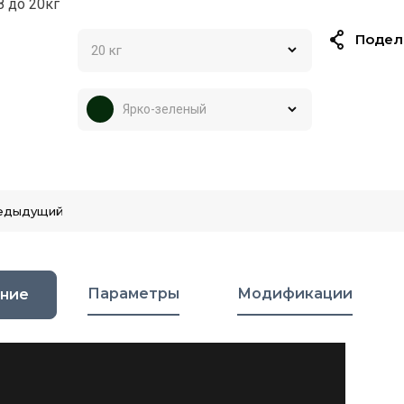
8 до 20кг
Подел
Ярко-зеленый
едыдущий
Параметры
Модификации
ние