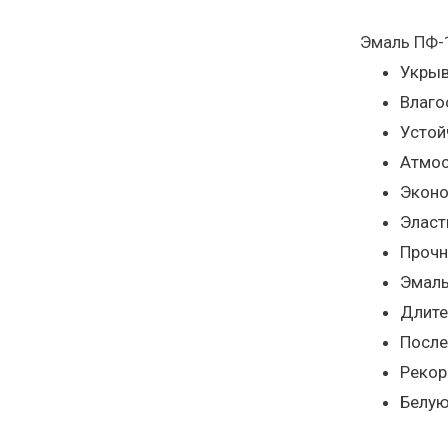
Эмаль ПФ-1
Укрыв
Влаго
Устой
Атмос
Эконо
Эласт
Прочн
Эмаль
Длите
После
Рекор
Белую