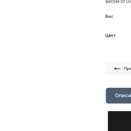
весом от 0,
Вес
Цвет
Пр
Описа