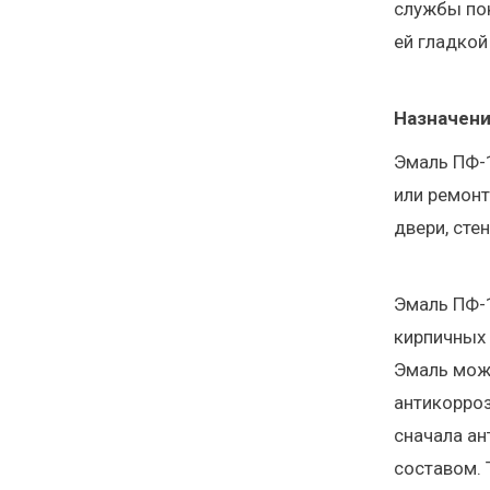
службы пок
ей гладкой
Назначени
Эмаль ПФ-1
или ремонт
двери, сте
Эмаль ПФ-1
кирпичных 
Эмаль можн
антикорро
сначала ан
составом. 