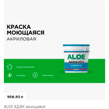
956,93
₽
ALOE ВДАК моющаяся