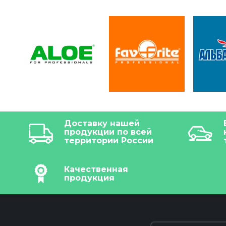
Доставку нашей
продукции по всей
территории России
Качественная
продукция