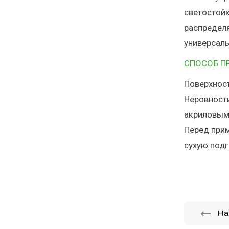
светостойк
распределя
универсаль
СПОСОБ П
Поверхност
Неровности
акриловым
Перед прим
сухую под
На