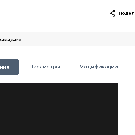
Подел
едыдущий
Параметры
Модификации
ние