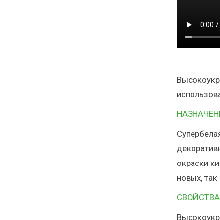
⁣Высокоукр
использов
НАЗНАЧЕН
Супербела
декоративн
окраски ки
новых, так
СВОЙСТВА
Высокоукры