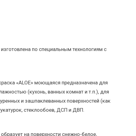
 изготовлена по специальным технологиям с
краска «ALOE» моющаяся предназначена для
жностью (кухонь, ванных комнат и т.п.), для
туренных и зашпаклеванных поверхностей (как
тукатурок, стеклообоев, ДСП и ДВП. ⠀
образует на поверхности снежно-белое,