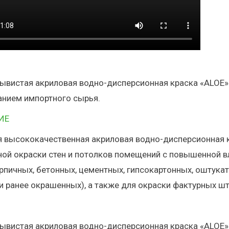
ывистая акриловая водно-дисперсионная краска «АLOЕ»
анием импортного сырья. ⠀
ИЕ⠀
я высококачественная акриловая водно-дисперсионная 
ой окраски стен и потолков помещений с повышенной вла
рпичных, бетонных, цементных, гипсокартонных, оштука
 и ранее окрашенных), а также для окраски фактурных ш
⠀
вистая акриловая водно-дисперсионная краска «ALOE» 