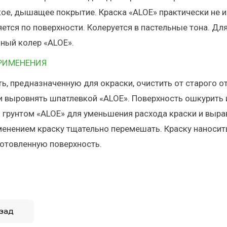
ое, дышащее покрытие. Краска «ALOE» практически не и
ется по поверхности. Колеруется в пастельные тона. Дл
ный колер «АLOЕ».⠀
РИМЕНЕНИЯ⠀
ь, предназначенную для окраски, очистить от старого о
 выровнять шпатлевкой «ALOE». Поверхность ошкурить и
 грунтом «ALOE» для уменьшения расхода краски и выр
енением краску тщательно перемешать. Краску наносит
готовленную поверхность.⠀
зад