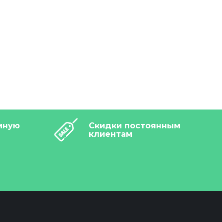
мную
Скидки постоянным
клиентам